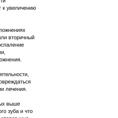
сти
т к увеличению
сложнениях
или вторичный
оспаление
ли,
ожнения.
ятельности,
повреждаться
и лечения.
ных выше
о зуба и что