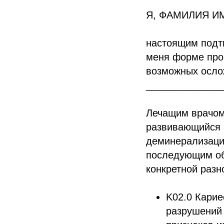
Я, ФАМИЛИЯ И
настоящим подтв
меня форме прои
возможных осло
______________
Лечащим врачом 
развивающийся 
деминерализацие
последующим об
конкретной разн
K02.0 Карие
разрушений 