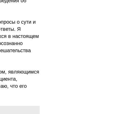
сведения об
просы о сути и
тветы. Я
хся в настоящем
осознанно
мешательства
том, являющимся
циента,
аю, что его