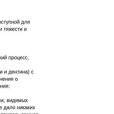
оступной для
и тяжести и
кий процесс,
 и дентина) с
нения о
ния:
ли, видимых
е дало никаких