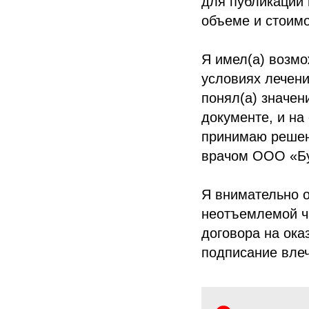
для публикации 
объеме и стоимо
Я имел(а) возмо
условиях лечени
понял(а) значен
документе, и на
принимаю решен
врачом ООО «Бу
Я внимательно 
неотъемлемой ча
договора на ока
подписание вле