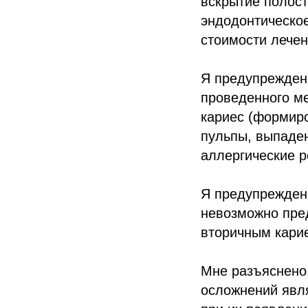
вскрытие полост
эндодонтическое
стоимости лечен
Я предупрежден
проведенного м
кариес (формиро
пульпы, выпаде
аллергические 
Я предупрежден(
невозможно пред
вторичным кари
Мне разъяснено
осложнений явля