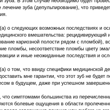
и зуба. В этом случае необходимо будет прове
 лечение зуба (депульпирование), что приведе
ия.
(а) о следующих возможных последствиях и о
едицинского вмешательства: рецидивирующий 
вание кариозной полости рядом с пломбой), в
ние пломбы, несоответствие пломбы цвету эма
реакции и иные неожиданные последствия и осл
а) о том, что ввиду специфики медицинской де
оставить мне гарантии, что этот зуб не будет 
есом в будущем, даже при успешном завершени
, что симптомами большинства из перечислен
ются болевые ощущения в области пролеченног