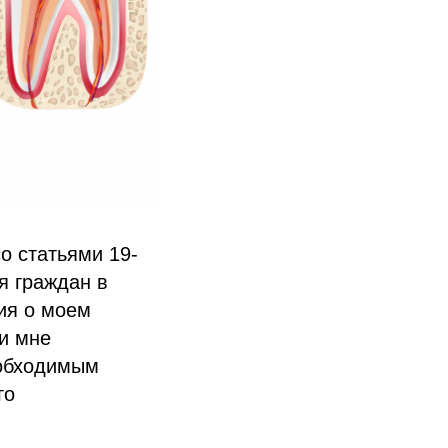
со статьями 19-
я граждан в
ия о моем
ми мне
еобходимым
го