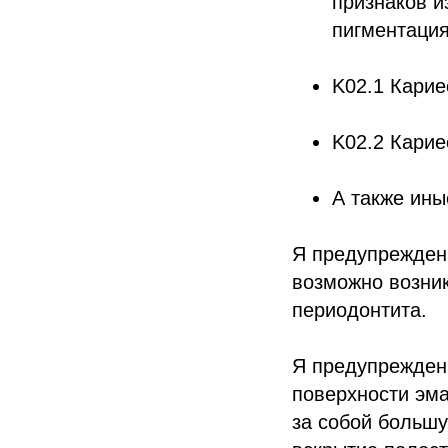
признаков и
пигментация
K02.1 Карие
K02.2 Карие
А также ины
Я предупрежден(
возможно возни
периодонтита.
Я предупрежден,
поверхности эма
за собой большу