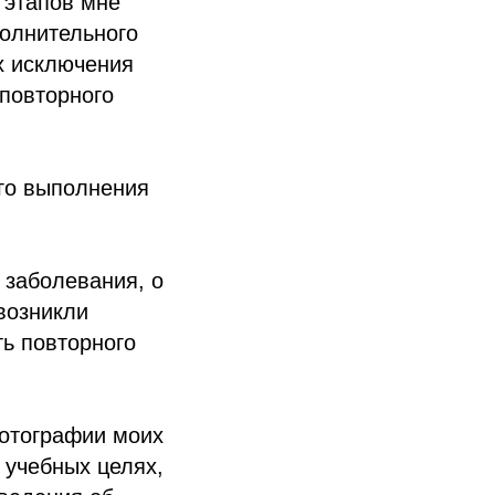
 этапов мне
полнительного
х исключения
повторного
ого выполнения
 заболевания, о
возникли
ть повторного
отографии моих
 учебных целях,