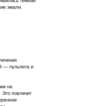
оявилась темная
ние эмали.
 лечения
й — пульпита и
шим на
. Это повлечет
еренное