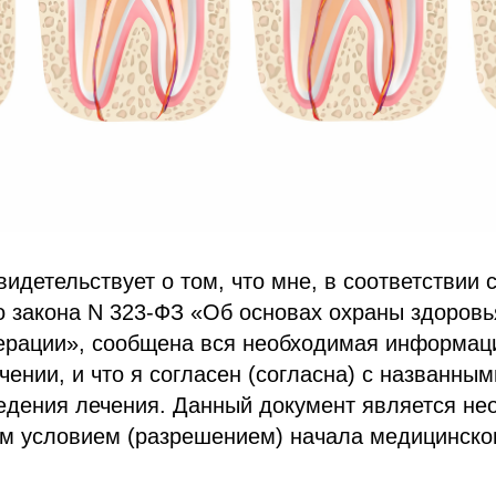
видетельствует о том, что мне, в соответствии 
 закона N 323-ФЗ «Об основах охраны здоровь
ерации», сообщена вся необходимая информац
ении, и что я согласен (согласна) с названны
едения лечения. Данный документ является н
м условием (разрешением) начала медицинско