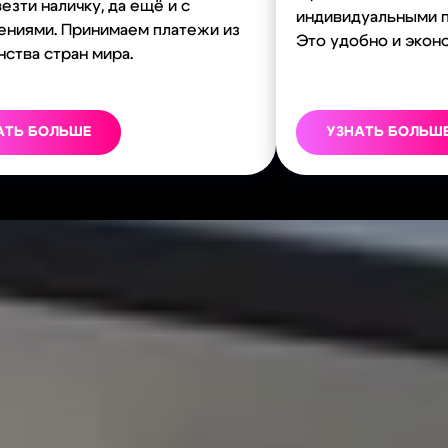
езти наличку, да ещё и с
индивидуальными 
ениями. Принимаем платежи из
Это удобно и экон
ства стран мира.
АТЬ БОЛЬШЕ
УЗНАТЬ БОЛЬШ