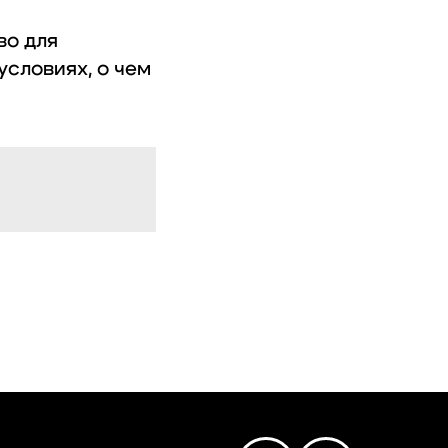
во для
словиях, о чем