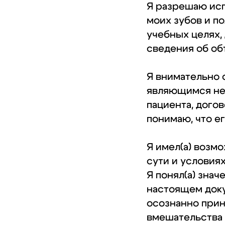
Я разрешаю исп
моих зубов и по
учебных целях,
сведения об об
Я внимательно 
являющимся не
пациента, дого
понимаю, что е
Я имел(а) возм
сути и условия
Я понял(а) зна
настоящем доку
осознанно при
вмешательства 