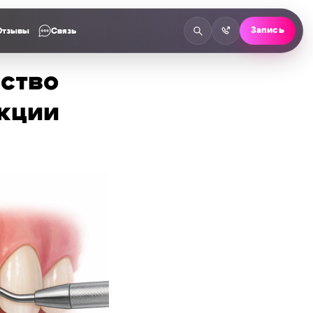
Запись
Отзывы
Связь
ство
укции