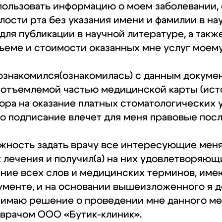
ользовать информацию о моем заболевании,
лости рта без указания имени и фамилии в на
 для публикации в научной литературе, а такж
ъеме и стоимости оказанных мне услуг моем
ознакомился(ознакомилась) с данным докуме
отъемлемой частью медицинской карты (ист
вора на оказание платных стоматологических 
го подписание влечет для меня правовые пос
ожность задать врачу все интересующие мен
х лечения и получил(а) на них удовлетворяющ
чение всех слов и медицинских терминов, им
менте, и на основании вышеизложенного я 
нимаю решение о проведении мне данного м
врачом ООО «Бутик-клиник».