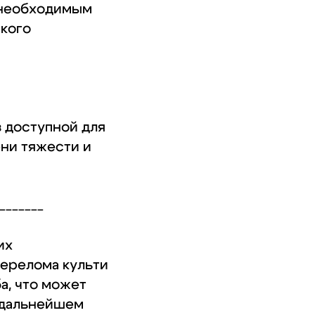
 необходимым
кого
в доступной для
ени тяжести и
_______
их
перелома культи
ба, что может
 дальнейшем