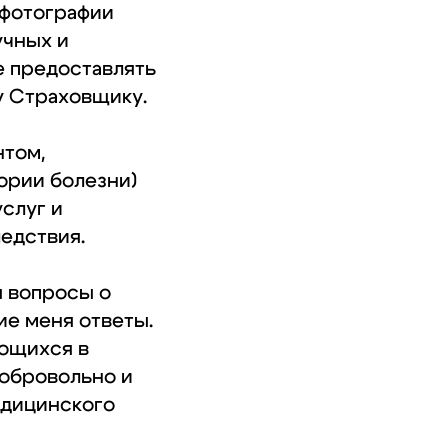
 фотографии
учных и
е предоставлять
у Страховщику.
нтом,
ории болезни)
услуг и
ледствия.
я вопросы о
ие меня ответы.
еющихся в
добровольно и
едицинского