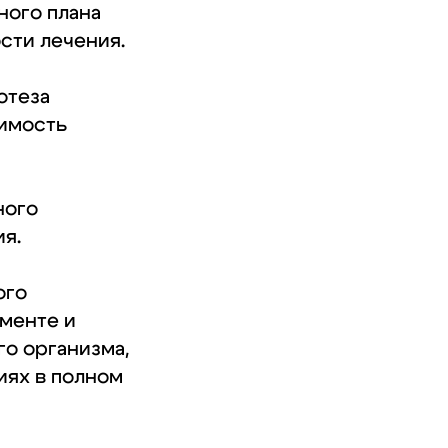
ного плана
сти лечения.
отеза
оимость
ного
я.
ого
ументе и
о организма,
иях в полном