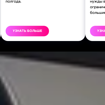
полгода.
нужды в
огранич
большин
УЗНАТЬ БОЛЬШЕ
УЗН