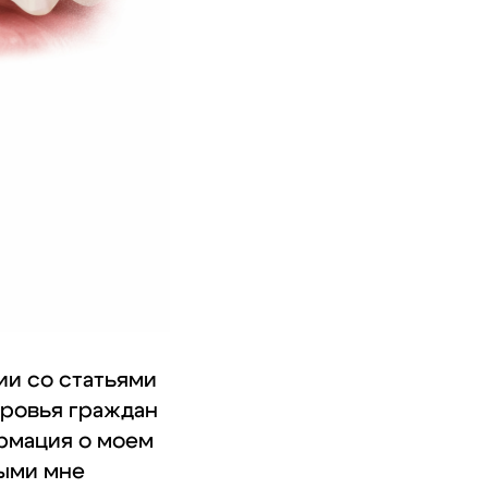
ии со статьями
оровья граждан
рмация о моем
ными мне