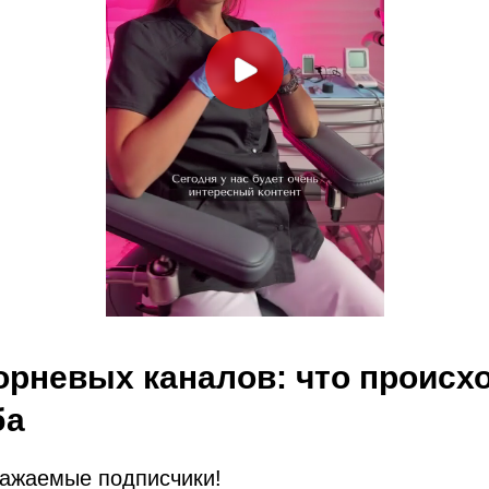
орневых каналов: что происх
ба
важаемые подписчики!