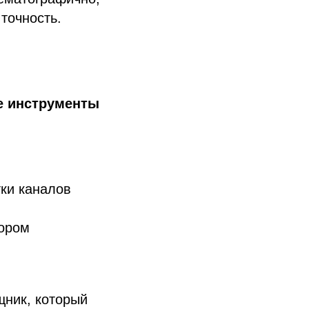
точность.
е инструменты
ки каналов
ором
ник, который