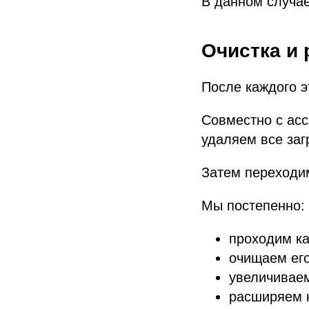
В данном случа
Очистка и
После каждого 
Совместно с ас
удаляем все заг
Затем переходи
Мы постепенно:
проходим к
очищаем ег
увеличивае
расширяем 