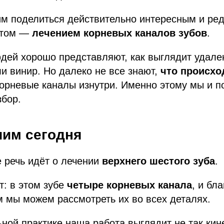
им поделиться действительно интересным и ре
нтом —
лечением корневых каналов зубов
.
ей хорошо представляют, как выглядит удален
ли винир. Но далеко не все знают,
что происхо
корневые каналы изнутри. Именно этому мы и п
збор.
чим сегодня
 речь идёт о лечении
верхнего шестого зуба
.
: в этом зубе
четыре корневых канала
, и бл
 мы можем рассмотреть их во всех деталях.
ьной практике наша работа выглядит не так ки