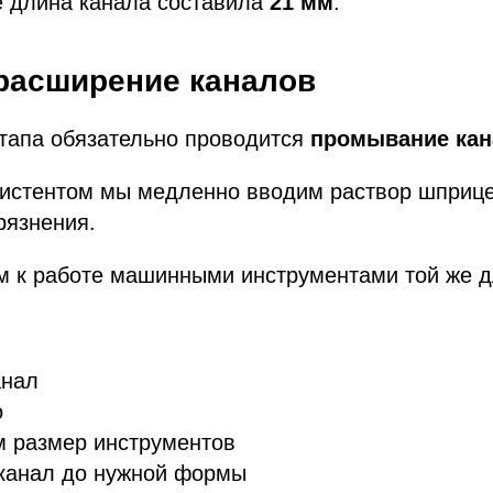
е длина канала составила
21 мм
.
 расширение каналов
этапа обязательно проводится
промывание кан
систентом мы медленно вводим раствор шприц
рязнения.
м к работе машинными инструментами той же 
анал
о
м размер инструментов
канал до нужной формы