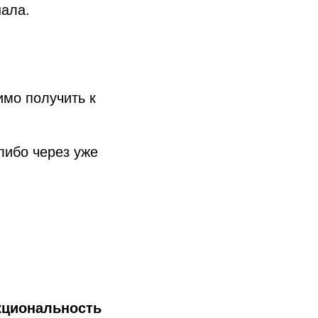
нала.
имо получить к
либо через уже
кциональность