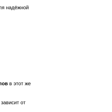
для надёжной
лов
в этот же
зависит от