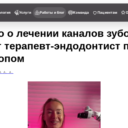
ология
Услуги
Работы и блог
Команда
Пациентам
 о лечении каналов зубо
т терапевт-эндодонтист 
опом
 А. А.