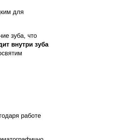
дким для
ие зуба, что
дит внутри зуба
освятим
агодаря работе
нематографично,