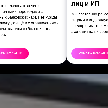
лиц и ИП
те оплачивать лечение
аничными переводами с
Мы постоянно рабо
ных банковских карт. Нет нужды
лицами и индивиду
личку, да ещё и с ограничениями.
предпринимателями.
ем платежи из большинства
экономит ваши сред
ра.
АТЬ БОЛЬШЕ
УЗНАТЬ БОЛЬШ