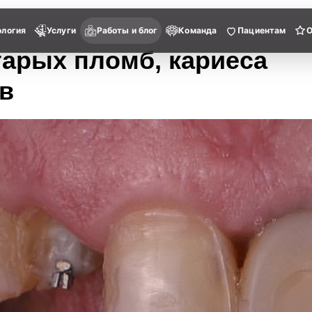
ология
Услуги
Работы и блог
Команда
Пациентам
тарых пломб, кариеса
ов