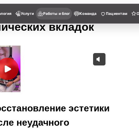
ология
Услуги
Работы и блог
Команда
Пациентам
лических вкладок
осстановление эстетики
сле неудачного