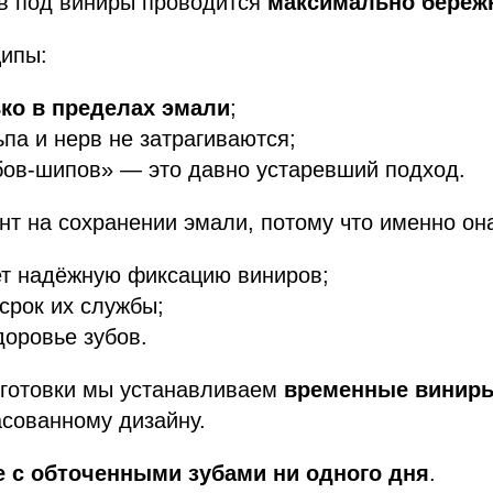
ов под виниры проводится
максимально береж
ипы:
ко в пределах эмали
;
ьпа и нерв не затрагиваются;
бов-шипов» — это давно устаревший подход.
т на сохранении эмали, потому что именно он
ет надёжную фиксацию виниров;
срок их службы;
доровье зубов.
дготовки мы устанавливаем
временные винир
сованному дизайну.
е с обточенными зубами ни одного дня
.