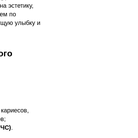
на эстетику,
аем по
ущую улыбку и
ого
кариесов,
в;
НЧС)
.