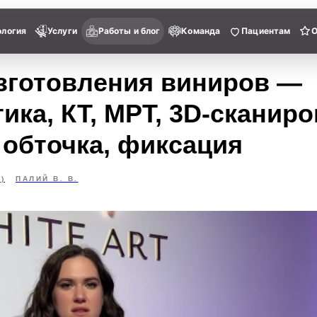
ология
Услуги
Работы и блог
Команда
Пациентам
зготовления виниров —
ика, КТ, МРТ, 3D-сканиро
 обточка, фиксация
)
ПАЛИЙ В. В.