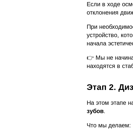
Если в ходе осм
отклонения дви
При необходимо
устройство, кот
начала эстетиче
👉 Мы не начина
находятся в ста
Этап 2. Д
На этом этапе 
зубов
.
Что мы делаем: