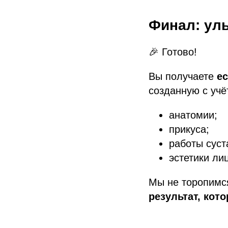
Финал: улы
🎉 Готово!
Вы получаете
е
созданную с учё
анатомии;
прикуса;
работы суст
эстетики ли
Мы не торопимся
результат, кот