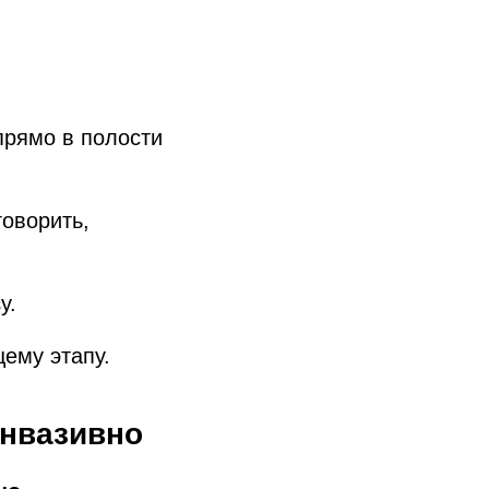
рямо в полости
говорить,
у.
ему этапу.
инвазивно