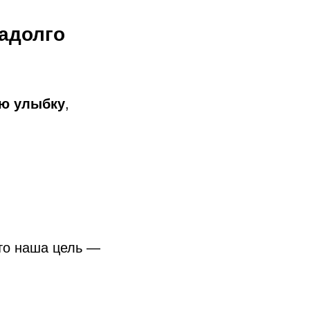
надолго
ую улыбку
,
что наша цель —