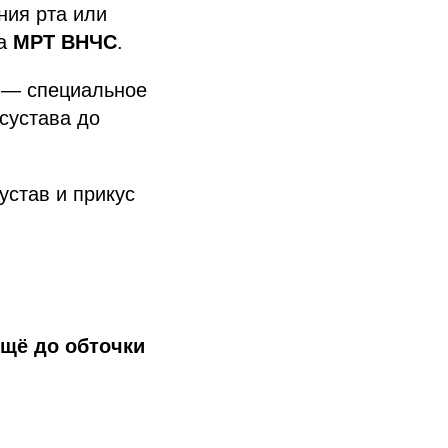
ния рта или
на
МРТ ВНЧС
.
— специальное
сустава до
устав и прикус
ещё до обточки