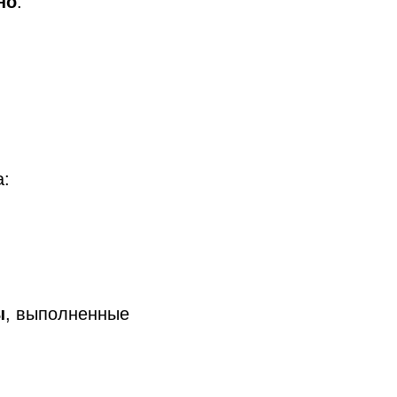
но
.
а:
ы
, выполненные