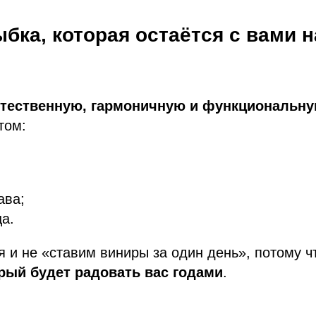
бка, которая остаётся с вами 
стественную, гармоничную и функциональн
том:
ава;
ца.
 и не «ставим виниры за один день», потому 
орый будет радовать вас годами
.