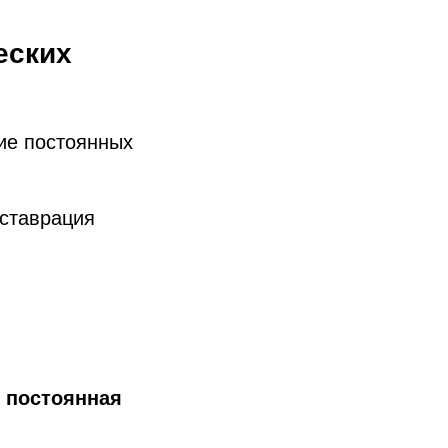
еских
ие постоянных
еставрация
я
постоянная