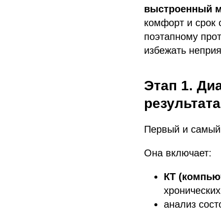
выстроенный м
комфорт и срок 
поэтапному прот
избежать непри
Этап 1. Ди
результата
Первый и самый
Она включает:
КТ (компь
хронических
анализ сос