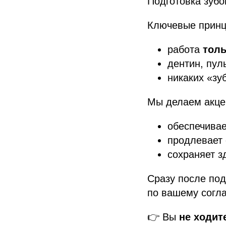
Подготовка зуб
Ключевые принц
работа
толь
дентин, пул
никаких «зу
Мы делаем акцен
обеспечива
продлевает 
сохраняет з
Сразу после по
по вашему согла
👉 Вы
не ходит