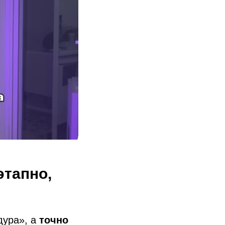
этапно,
дура», а
точно